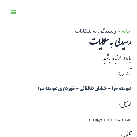
رش
Main
ه
Menu
حتوا
خانه
رسیدگی به شکایات
رسیدگی به شکایات
با ما در ارتباط باشید
آدرس:
صومعه سرا – خیابان طالقانی – شهرداری صومعه سرا
ایمیل:
info@somehsara.ir